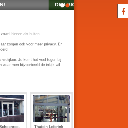
•
•
N HEEFT EEN ROLAND LEJ-640 UV-PRINTER AANGE
 zowel binnen als buiten.
maar zorgen ook voor meer privacy. Er
voerd.
vrolijken. Je komt het veel tegen bij
n waar men bijvoorbeeld de inkijk wil
 Schoenrep.
Thuisin Leferink