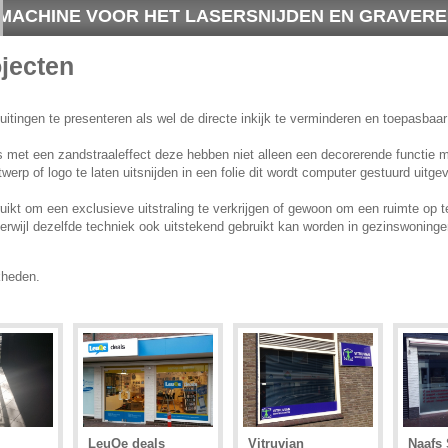
JDEN EN GRAVEREN!
DIGI-SIG
jecten
tingen te presenteren als wel de directe inkijk te verminderen en toepasbaar
es met een zandstraaleffect deze hebben niet alleen een decorerende functie 
erp of logo te laten uitsnijden in een folie dit wordt computer gestuurd uitge
kt om een exclusieve uitstraling te verkrijgen of gewoon om een ruimte op te 
erwijl dezelfde techniek ook uitstekend gebruikt kan worden in gezinswoninge
kheden.
LeuQe deals
Vitruvian
Naafs