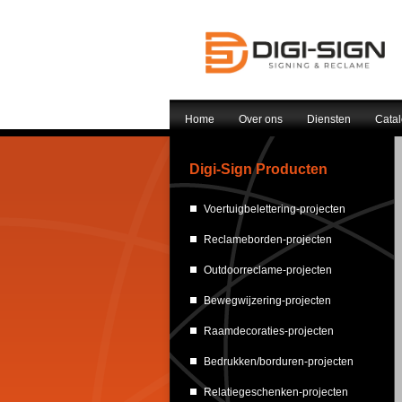
Home
Over ons
Diensten
Cata
Digi-Sign Producten
Voertuigbelettering-projecten
Reclameborden-projecten
Outdoorreclame-projecten
Bewegwijzering-projecten
Raamdecoraties-projecten
Bedrukken/borduren-projecten
Relatiegeschenken-projecten