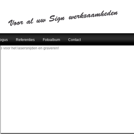
logus
Referenties
Fotoalbum
Contact